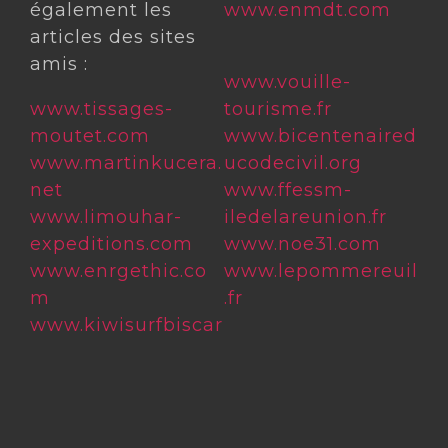
également les
www.enmdt.com
articles des sites
amis :
www.vouille-
www.tissages-
tourisme.fr
moutet.com
www.bicentenaired
www.martinkucera.
ucodecivil.org
net
www.ffessm-
www.limouhar-
iledelareunion.fr
expeditions.com
www.noe31.com
www.enrgethic.co
www.lepommereuil
m
.fr
www.kiwisurfbiscar